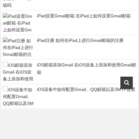
iPad设置Gmail邮箱 在iPad上如何设置Gmail邮箱
iPad注册 如何在iPad上进行Gmail邮箱的注册
iOS邮箱添加Gmail 在iOS设备上添加和使用Gmail邮
箱
iOS设备中如何配置Gmail、QQ邮箱以及SMTP设置
iOS设备上登录Gmail邮箱 操作方法与技巧
Vivo手机的邮箱能登录Gmail吗