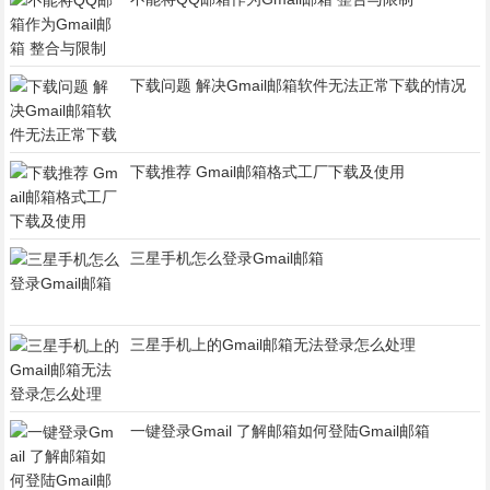
下载问题 解决Gmail邮箱软件无法正常下载的情况
下载推荐 Gmail邮箱格式工厂下载及使用
三星手机怎么登录Gmail邮箱
三星手机上的Gmail邮箱无法登录怎么处理
一键登录Gmail 了解邮箱如何登陆Gmail邮箱