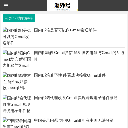
首页
>
功能解答
国内邮箱是否可以向Gmail发送邮件
国内邮箱向Gmail发信 解析国内邮箱与Gmail的互通
性
国内邮箱兼容性 能否成功接收Gmail邮件
国内邮箱代理收发Gmail 实现跨境电子邮件畅通
中国登录问题 为何Gmail邮箱在中国无法登录